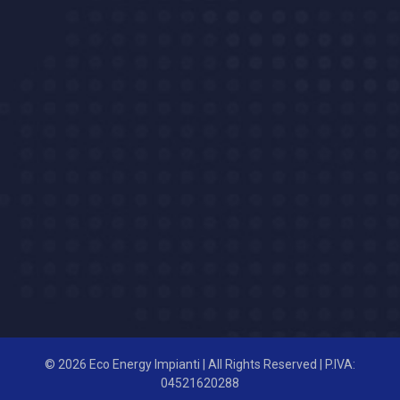
© 2026 Eco Energy Impianti | All Rights Reserved | P.IVA:
04521620288